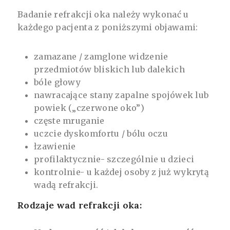
Badanie refrakcji oka należy wykonać u
każdego pacjenta z poniższymi objawami:
zamazane / zamglone widzenie
przedmiotów bliskich lub dalekich
bóle głowy
nawracające stany zapalne spojówek lub
powiek („czerwone oko”)
częste mruganie
uczcie dyskomfortu / bólu oczu
łzawienie
profilaktycznie- szczególnie u dzieci
kontrolnie- u każdej osoby z już wykrytą
wadą refrakcji.
Rodzaje wad refrakcji oka: