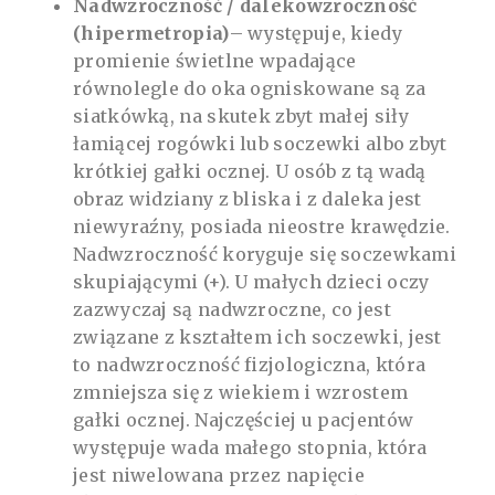
Nadwzroczność / dalekowzroczność
(hipermetropia)
– występuje, kiedy
promienie świetlne wpadające
równolegle do oka ogniskowane są za
siatkówką, na skutek zbyt małej siły
łamiącej rogówki lub soczewki albo zbyt
krótkiej gałki ocznej. U osób z tą wadą
obraz widziany z bliska i z daleka jest
niewyraźny, posiada nieostre krawędzie.
Nadwzroczność koryguje się soczewkami
skupiającymi (+). U małych dzieci oczy
zazwyczaj są nadwzroczne, co jest
związane z kształtem ich soczewki, jest
to nadwzroczność fizjologiczna, która
zmniejsza się z wiekiem i wzrostem
gałki ocznej.
Najczęściej u pacjentów
występuje wada małego stopnia, która
jest niwelowana przez napięcie